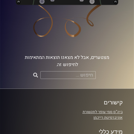
מצטערים, אבל לא מצאנו תוצאות המתאימות
לחיפוש זה.
חיפוש:
קישורים
ביה"ס סמי עופר לתקשורת
אוניברסיטת רייכמן
מידע כללי