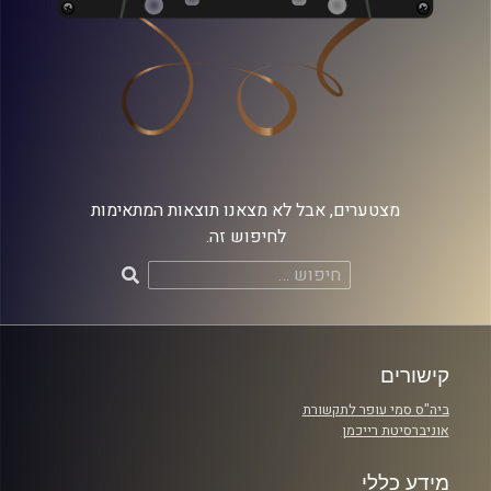
מצטערים, אבל לא מצאנו תוצאות המתאימות
לחיפוש זה.
חיפוש:
קישורים
ביה"ס סמי עופר לתקשורת
אוניברסיטת רייכמן
מידע כללי