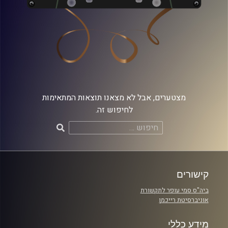
מצטערים, אבל לא מצאנו תוצאות המתאימות
לחיפוש זה.
חיפוש:
קישורים
ביה"ס סמי עופר לתקשורת
אוניברסיטת רייכמן
מידע כללי