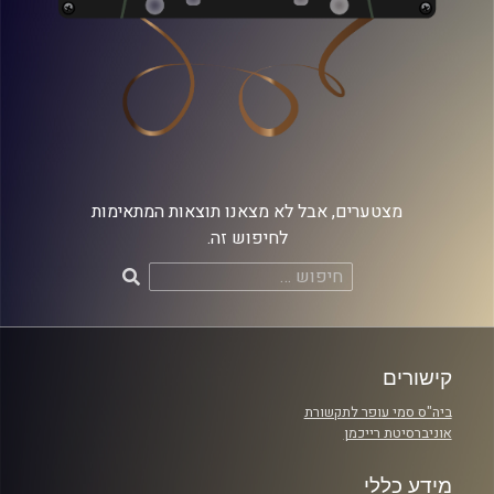
מצטערים, אבל לא מצאנו תוצאות המתאימות
לחיפוש זה.
חיפוש:
קישורים
ביה"ס סמי עופר לתקשורת
אוניברסיטת רייכמן
מידע כללי