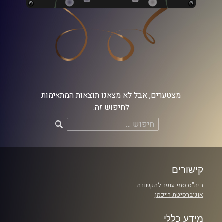
מצטערים, אבל לא מצאנו תוצאות המתאימות
לחיפוש זה.
חיפוש:
קישורים
ביה"ס סמי עופר לתקשורת
אוניברסיטת רייכמן
מידע כללי