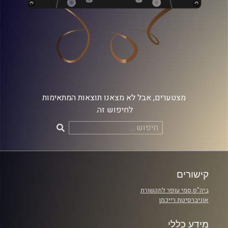
מצטערים, אבל לא מצאנו תוצאות המתאימות
לחיפוש זה.
חיפוש:
קישורים
ביה"ס סמי עופר לתקשורת
אוניברסיטת רייכמן
מידע כללי