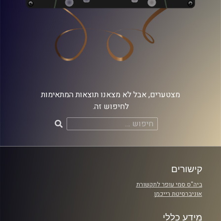
מצטערים, אבל לא מצאנו תוצאות המתאימות
לחיפוש זה.
חיפוש:
קישורים
ביה"ס סמי עופר לתקשורת
אוניברסיטת רייכמן
מידע כללי