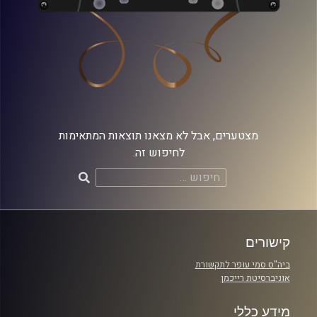
מצטערים, אבל לא מצאנו תוצאות המתאימות
לחיפוש זה.
חיפוש:
קישורים
ביה"ס סמי עופר לתקשורת
אוניברסיטת רייכמן
מידע כללי