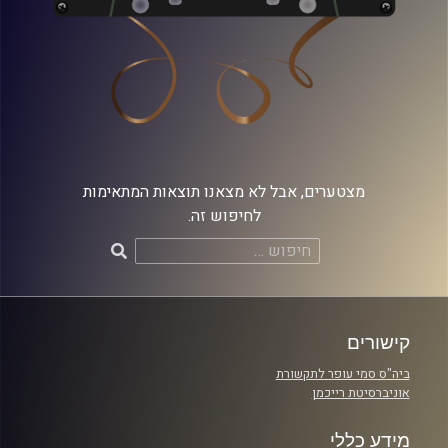
מצטערים, אבל לא מצאנו תוצאות המתאימות
לחיפוש זה.
חיפוש:
קישורים
ביה"ס סמי עופר לתקשורת
אוניברסיטת רייכמן
מידע כללי