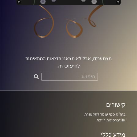
מצטערים, אבל לא מצאנו תוצאות המתאימות
לחיפוש זה.
חיפוש:
קישורים
ביה"ס סמי עופר לתקשורת
אוניברסיטת רייכמן
מידע כללי