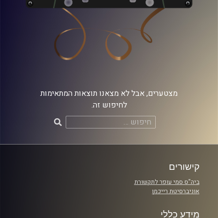
מצטערים, אבל לא מצאנו תוצאות המתאימות
לחיפוש זה.
חיפוש:
קישורים
ביה"ס סמי עופר לתקשורת
אוניברסיטת רייכמן
מידע כללי