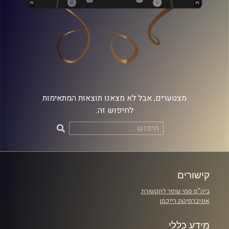
מצטערים, אבל לא מצאנו תוצאות המתאימות
לחיפוש זה.
חיפוש:
קישורים
ביה"ס סמי עופר לתקשורת
אוניברסיטת רייכמן
מידע כללי