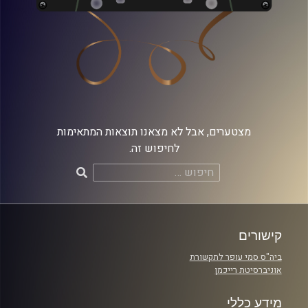
מצטערים, אבל לא מצאנו תוצאות המתאימות
לחיפוש זה.
חיפוש:
קישורים
ביה"ס סמי עופר לתקשורת
אוניברסיטת רייכמן
מידע כללי