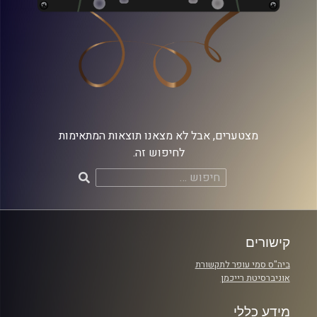
מצטערים, אבל לא מצאנו תוצאות המתאימות
לחיפוש זה.
חיפוש:
קישורים
ביה"ס סמי עופר לתקשורת
אוניברסיטת רייכמן
מידע כללי