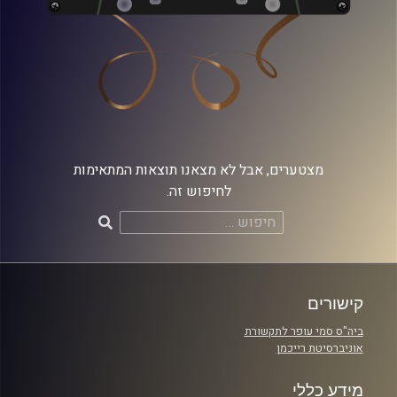
מצטערים, אבל לא מצאנו תוצאות המתאימות
לחיפוש זה.
חיפוש:
קישורים
ביה"ס סמי עופר לתקשורת
אוניברסיטת רייכמן
מידע כללי