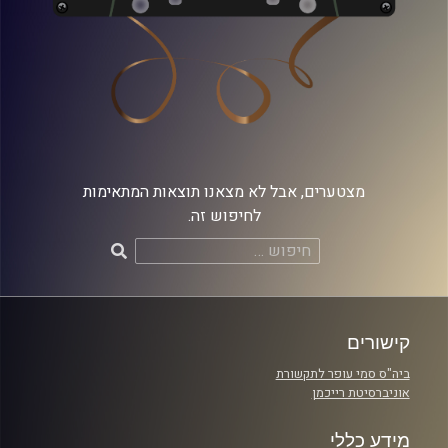
מצטערים, אבל לא מצאנו תוצאות המתאימות
לחיפוש זה.
חיפוש:
קישורים
ביה"ס סמי עופר לתקשורת
אוניברסיטת רייכמן
מידע כללי