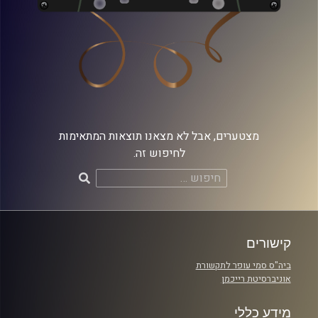
מצטערים, אבל לא מצאנו תוצאות המתאימות
לחיפוש זה.
חיפוש:
קישורים
ביה"ס סמי עופר לתקשורת
אוניברסיטת רייכמן
מידע כללי