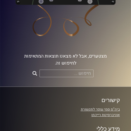
מצטערים, אבל לא מצאנו תוצאות המתאימות
לחיפוש זה.
חיפוש:
קישורים
ביה"ס סמי עופר לתקשורת
אוניברסיטת רייכמן
מידע כללי