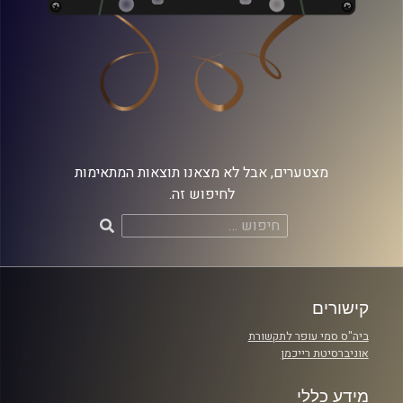
מצטערים, אבל לא מצאנו תוצאות המתאימות
לחיפוש זה.
חיפוש:
קישורים
ביה"ס סמי עופר לתקשורת
אוניברסיטת רייכמן
מידע כללי