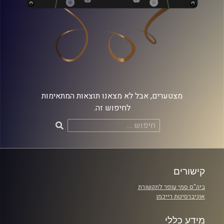
מצטערים, אבל לא מצאנו תוצאות המתאימות
לחיפוש זה.
חיפוש:
קישורים
ביה"ס סמי עופר לתקשורת
אוניברסיטת רייכמן
מידע כללי