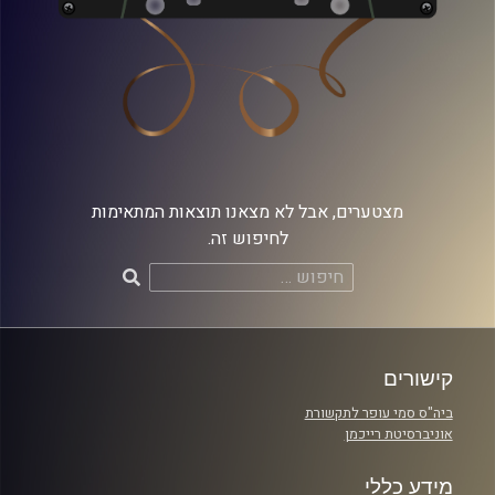
מצטערים, אבל לא מצאנו תוצאות המתאימות
לחיפוש זה.
חיפוש:
קישורים
ביה"ס סמי עופר לתקשורת
אוניברסיטת רייכמן
מידע כללי