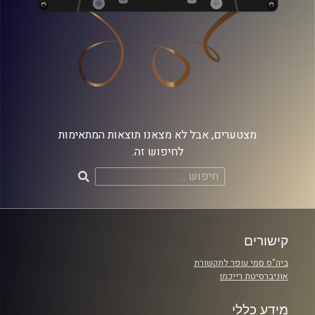
מצטערים, אבל לא מצאנו תוצאות המתאימות
לחיפוש זה.
חיפוש:
קישורים
ביה"ס סמי עופר לתקשורת
אוניברסיטת רייכמן
מידע כללי