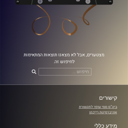
מצטערים, אבל לא מצאנו תוצאות המתאימות
לחיפוש זה.
חיפוש:
קישורים
ביה"ס סמי עופר לתקשורת
אוניברסיטת רייכמן
מידע כללי