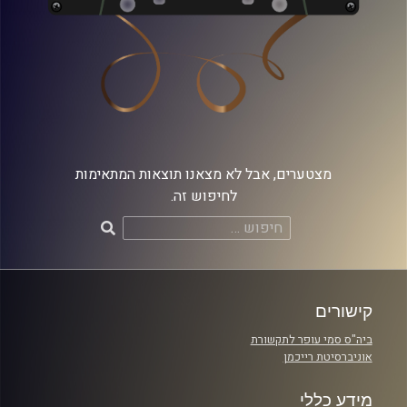
מצטערים, אבל לא מצאנו תוצאות המתאימות
לחיפוש זה.
חיפוש:
קישורים
ביה"ס סמי עופר לתקשורת
אוניברסיטת רייכמן
מידע כללי