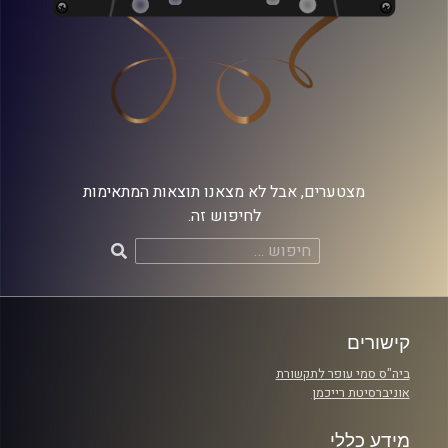
מצטערים, אבל לא מצאנו תוצאות המתאימות
לחיפוש זה.
חיפוש:
קישורים
ביה"ס סמי עופר לתקשורת
אוניברסיטת רייכמן
מידע כללי