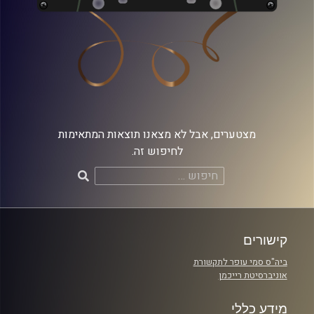
מצטערים, אבל לא מצאנו תוצאות המתאימות
לחיפוש זה.
חיפוש:
קישורים
ביה"ס סמי עופר לתקשורת
אוניברסיטת רייכמן
מידע כללי