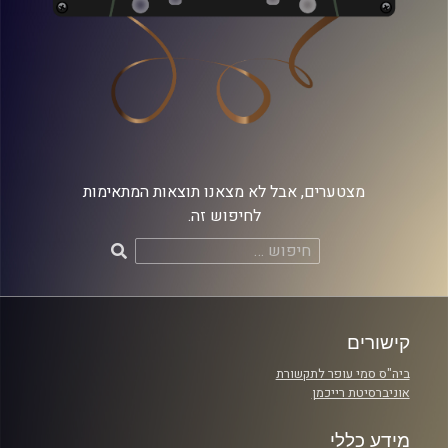
מצטערים, אבל לא מצאנו תוצאות המתאימות
לחיפוש זה.
חיפוש:
קישורים
ביה"ס סמי עופר לתקשורת
אוניברסיטת רייכמן
מידע כללי