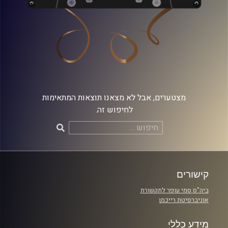
מצטערים, אבל לא מצאנו תוצאות המתאימות
לחיפוש זה.
חיפוש:
קישורים
ביה"ס סמי עופר לתקשורת
אוניברסיטת רייכמן
מידע כללי