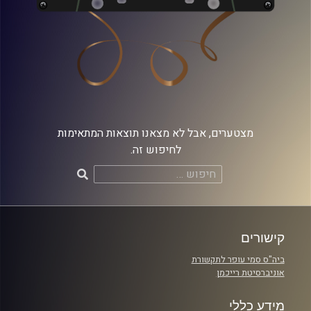
מצטערים, אבל לא מצאנו תוצאות המתאימות
לחיפוש זה.
חיפוש:
קישורים
ביה"ס סמי עופר לתקשורת
אוניברסיטת רייכמן
מידע כללי