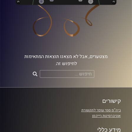
מצטערים, אבל לא מצאנו תוצאות המתאימות
לחיפוש זה.
חיפוש:
קישורים
ביה"ס סמי עופר לתקשורת
אוניברסיטת רייכמן
מידע כללי