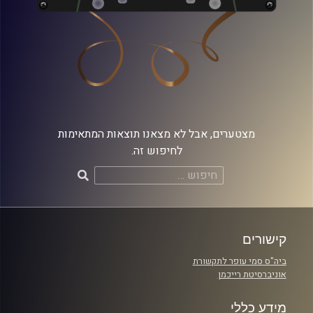
מצטערים, אבל לא מצאנו תוצאות המתאימות
לחיפוש זה.
חיפוש:
קישורים
ביה"ס סמי עופר לתקשורת
אוניברסיטת רייכמן
מידע כללי