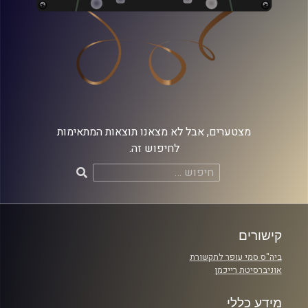
מצטערים, אבל לא מצאנו תוצאות המתאימות
לחיפוש זה.
חיפוש:
קישורים
ביה"ס סמי עופר לתקשורת
אוניברסיטת רייכמן
מידע כללי