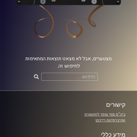
מצטערים, אבל לא מצאנו תוצאות המתאימות
לחיפוש זה.
חיפוש:
קישורים
ביה"ס סמי עופר לתקשורת
אוניברסיטת רייכמן
מידע כללי