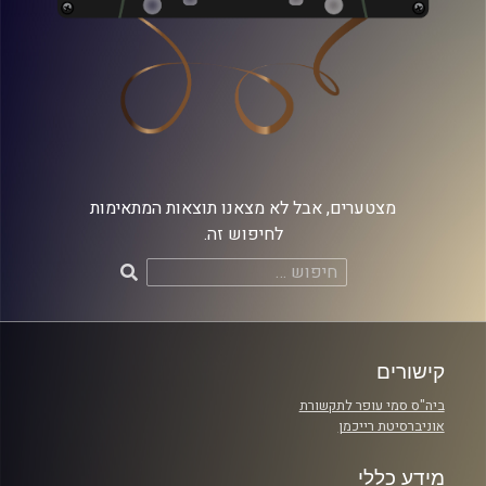
מצטערים, אבל לא מצאנו תוצאות המתאימות
לחיפוש זה.
חיפוש:
קישורים
ביה"ס סמי עופר לתקשורת
אוניברסיטת רייכמן
מידע כללי