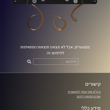
מצטערים, אבל לא מצאנו תוצאות המתאימות
לחיפוש זה.
חיפוש:
קישורים
ביה"ס סמי עופר לתקשורת
אוניברסיטת רייכמן
מידע כללי