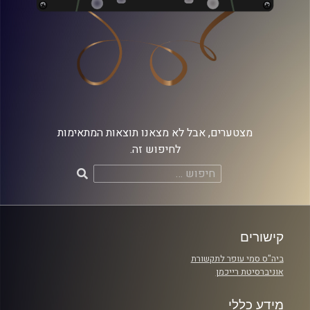
מצטערים, אבל לא מצאנו תוצאות המתאימות
לחיפוש זה.
חיפוש:
קישורים
ביה"ס סמי עופר לתקשורת
אוניברסיטת רייכמן
מידע כללי