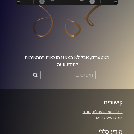
מצטערים, אבל לא מצאנו תוצאות המתאימות
לחיפוש זה.
חיפוש:
קישורים
ביה"ס סמי עופר לתקשורת
אוניברסיטת רייכמן
מידע כללי