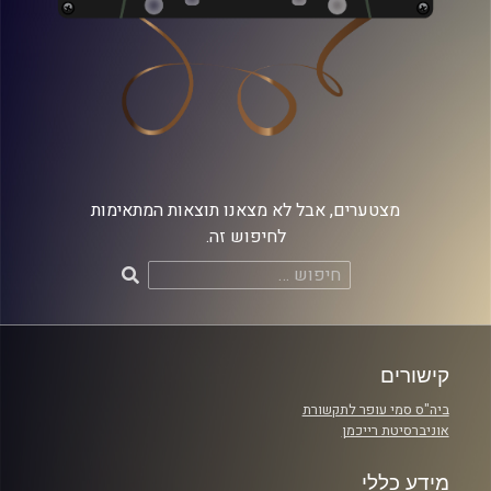
מצטערים, אבל לא מצאנו תוצאות המתאימות
לחיפוש זה.
חיפוש:
קישורים
ביה"ס סמי עופר לתקשורת
אוניברסיטת רייכמן
מידע כללי