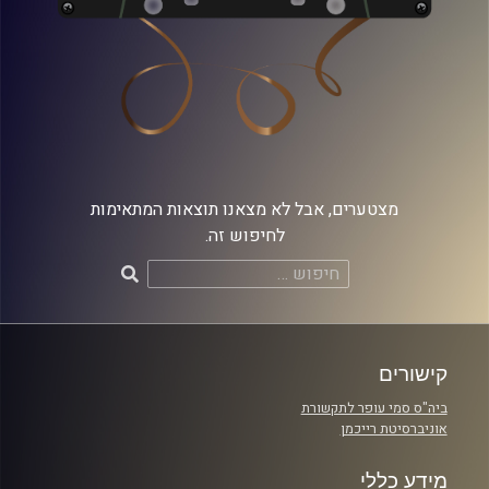
מצטערים, אבל לא מצאנו תוצאות המתאימות
לחיפוש זה.
חיפוש:
קישורים
ביה"ס סמי עופר לתקשורת
אוניברסיטת רייכמן
מידע כללי