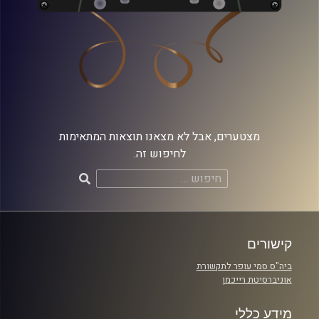
מצטערים, אבל לא מצאנו תוצאות המתאימות
לחיפוש זה.
חיפוש:
קישורים
ביה"ס סמי עופר לתקשורת
אוניברסיטת רייכמן
מידע כללי