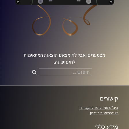
מצטערים, אבל לא מצאנו תוצאות המתאימות
לחיפוש זה.
חיפוש:
קישורים
ביה"ס סמי עופר לתקשורת
אוניברסיטת רייכמן
מידע כללי