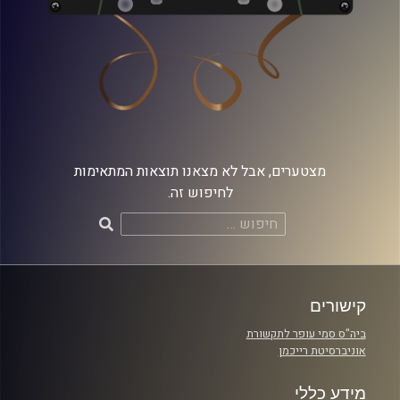
מצטערים, אבל לא מצאנו תוצאות המתאימות
לחיפוש זה.
חיפוש:
קישורים
ביה"ס סמי עופר לתקשורת
אוניברסיטת רייכמן
מידע כללי