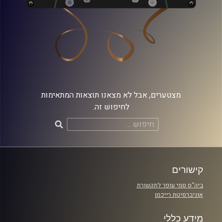
מצטערים, אבל לא מצאנו תוצאות המתאימות
לחיפוש זה.
חיפוש:
קישורים
ביה"ס סמי עופר לתקשורת
אוניברסיטת רייכמן
מידע כללי