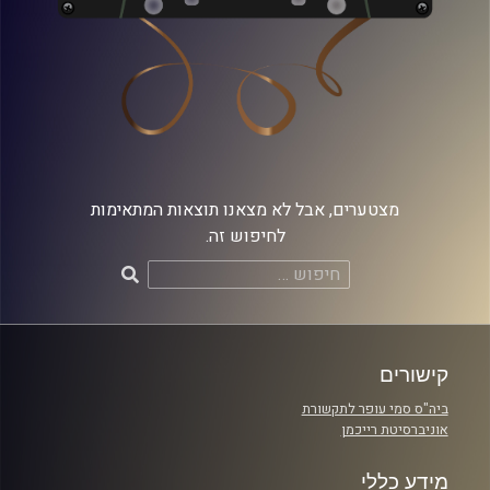
מצטערים, אבל לא מצאנו תוצאות המתאימות
לחיפוש זה.
חיפוש:
קישורים
ביה"ס סמי עופר לתקשורת
אוניברסיטת רייכמן
מידע כללי