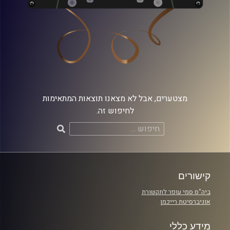
מצטערים, אבל לא מצאנו תוצאות המתאימות
לחיפוש זה.
חיפוש:
קישורים
ביה"ס סמי עופר לתקשורת
אוניברסיטת רייכמן
מידע כללי