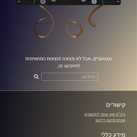
מצטערים, אבל לא מצאנו תוצאות המתאימות
לחיפוש זה.
חיפוש:
קישורים
ביה"ס סמי עופר לתקשורת
אוניברסיטת רייכמן
מידע כללי