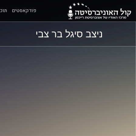
פודקאסטים
תוכנ
ל
ל
ניצב סיגל בר צבי
תוכן
תפריט
ראשי
ראשי