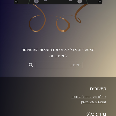
מצטערים, אבל לא מצאנו תוצאות המתאימות
לחיפוש זה.
חיפוש:
קישורים
ביה"ס סמי עופר לתקשורת
אוניברסיטת רייכמן
מידע כללי