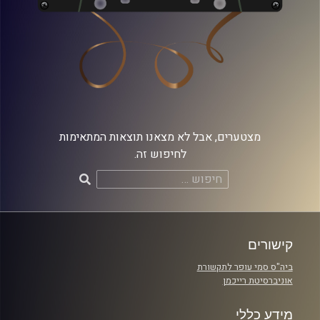
מצטערים, אבל לא מצאנו תוצאות המתאימות
לחיפוש זה.
חיפוש:
קישורים
ביה"ס סמי עופר לתקשורת
אוניברסיטת רייכמן
מידע כללי