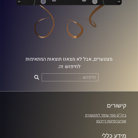
מצטערים, אבל לא מצאנו תוצאות המתאימות
לחיפוש זה.
חיפוש:
קישורים
ביה"ס סמי עופר לתקשורת
אוניברסיטת רייכמן
מידע כללי